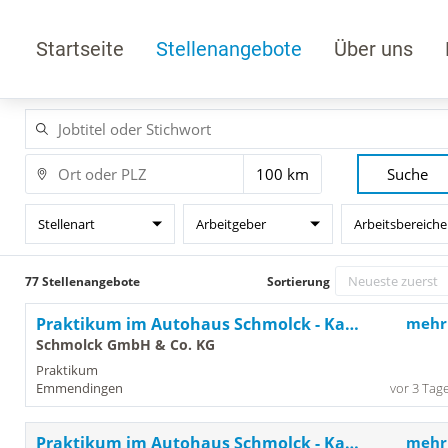
Startseite
Stellenangebote
Über uns
Suche
Stellenart
Arbeitgeber
Arbeitsbereiche
77 Stellenangebote
Sortierung
Praktikum im Autohaus Schmolck - Karosseriebauer (m/w/d) in Emmendingen
mehr
Schmolck GmbH & Co. KG
Praktikum
Emmendingen
vor 3 Tag
Praktikum im Autohaus Schmolck - Kaufmännischer Bereich (m/w/d) in Emmendingen
mehr