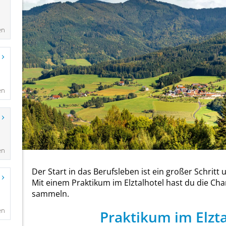
en
en
en
en