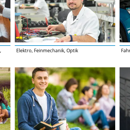
,
Elektro, Feinmechanik, Optik
Fah