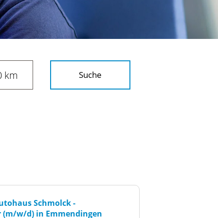
Suche
utohaus Schmolck -
Ausbildung zum Kf
r (m/w/d) in Emmendingen
Schwerpunkt Nutz